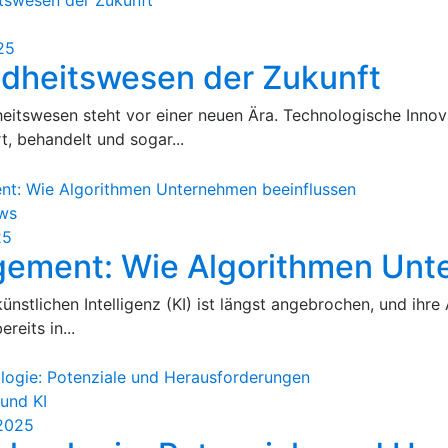
25
dheitswesen der Zukunft
itswesen steht vor einer neuen Ära. Technologische Innov
t, behandelt und sogar...
ws
25
ement: Wie Algorithmen Unt
künstlichen Intelligenz (KI) ist längst angebrochen, und ih
reits in...
und KI
 2025