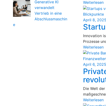
Generative KI
Weiterlesen
verwandelt
Vertrieb in eine
Blickpunkte
Abschlussmaschin
April 8, 202
e
Startu
Innovation i
Prozesse und
Weiterlesen
Finanzwelte
April 6, 202
Privat
revolu
Die Welt der
maßgeschneid
Weiterlesen