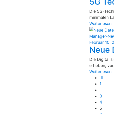
5G Te
Die 5G-Techn
minimalen La
Weiterlesen
Manager-Ne
Februar 10, 
Neue 
Die Digitali
erhoben, vera
Weiterlesen
1
…
3
4
5