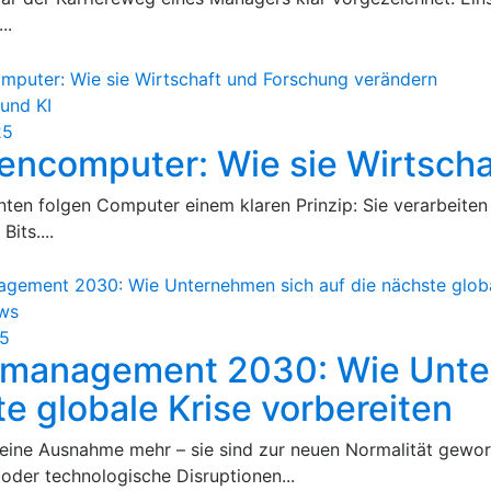
..
und KI
25
encomputer: Wie sie Wirtscha
nten folgen Computer einem klaren Prinzip: Sie verarbeiten
its....
ws
25
nmanagement 2030: Wie Unter
e globale Krise vorbereiten
keine Ausnahme mehr – sie sind zur neuen Normalität gewor
der technologische Disruptionen...