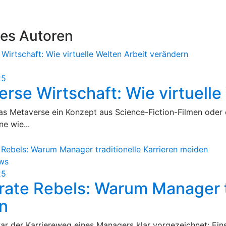
des Autoren
25
rse Wirtschaft: Wie virtuelle
s Metaverse ein Konzept aus Science-Fiction-Filmen oder 
e wie...
ws
25
ate Rebels: Warum Manager tr
n
ar der Karriereweg eines Managers klar vorgezeichnet: Eins