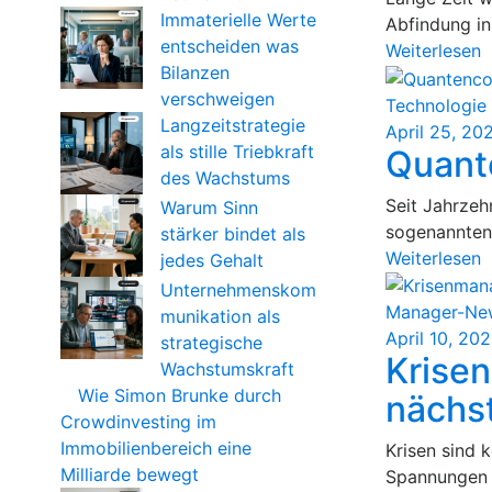
Immaterielle Werte
Abfindung in.
entscheiden was
Weiterlesen
Bilanzen
verschweigen
Technologie 
Langzeitstrategie
April 25, 20
als stille Triebkraft
Quant
des Wachstums
Seit Jahrzeh
Warum Sinn
sogenannten B
stärker bindet als
Weiterlesen
jedes Gehalt
Unternehmenskom
Manager-Ne
munikation als
April 10, 20
strategische
Krise
Wachstumskraft
Wie Simon Brunke durch
nächst
Crowdinvesting im
Immobilienbereich eine
Krisen sind 
Milliarde bewegt
Spannungen o