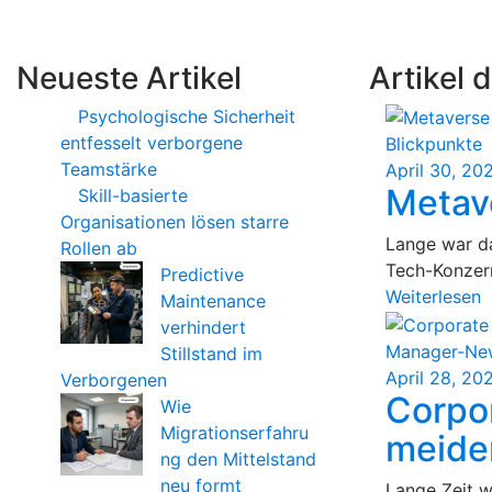
Thomas Baumann
Neueste Artikel
Artikel 
Psychologische Sicherheit
entfesselt verborgene
Blickpunkte
Teamstärke
April 30, 20
Metave
Skill-basierte
Organisationen lösen starre
Lange war da
Rollen ab
Tech-Konzern
Predictive
Weiterlesen
Maintenance
verhindert
Manager-Ne
Stillstand im
April 28, 20
Verborgenen
Corpor
Wie
Migrationserfahru
meide
ng den Mittelstand
neu formt
Lange Zeit w