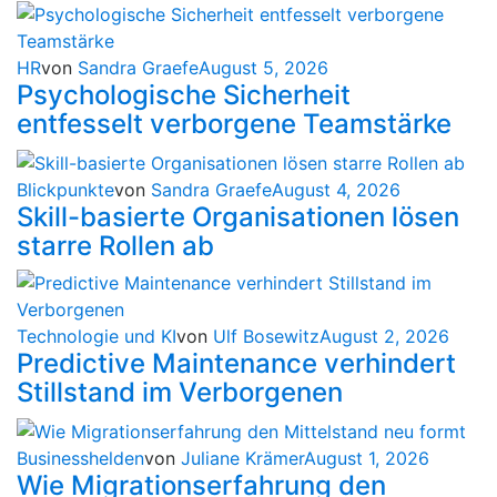
HR
von
Sandra Graefe
August 5, 2026
Psychologische Sicherheit
entfesselt verborgene Teamstärke
Blickpunkte
von
Sandra Graefe
August 4, 2026
Skill-basierte Organisationen lösen
starre Rollen ab
Technologie und KI
von
Ulf Bosewitz
August 2, 2026
Predictive Maintenance verhindert
Stillstand im Verborgenen
Businesshelden
von
Juliane Krämer
August 1, 2026
Wie Migrationserfahrung den