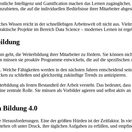
künstliche Intelligenz und Gamification machen das Lernen zugängliche
bieten, die auf die individuellen Bedürfnisse ihrer Mitarbeiter abge
hes Wissen reicht in der schnelllebigen Arbeitswelt oft nicht aus. Viel
ktische Projekte im Bereich Data Science – modernes Lernen ist ergebni
bildung
eht, die Weiterbildung ihrer Mitarbeiter zu fördern. Sie können nicht 
en müssen sie proaktiv Programme entwickeln, die auf die spezifischen
eren. Welche Fähigkeiten werden in den nächsten Jahren entscheidend s
en zu schließen und gleichzeitig zukünftige Trends zu antizipieren.
rbildung als festen Bestandteil der Arbeit versteht. Das bedeutet, das
eine zentrale Rolle. Sie müssen als Vorbilder agieren und selbst akti
 Bildung 4.0
ne Herausforderungen. Eine der größten Hürden ist der Zeitfaktor. In v
 stehen oft unter Druck, ihre täglichen Aufgaben zu erfüllen, und empfi