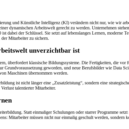
sierung und Künstliche Intelligenz (KI) verändern nicht nur, wie wir ar
ner dynamischen Arbeitswelt gerecht zu werden. Unternehmen stehen vo
ist dabei der Schlüssel. Sie setzt auf lebenslanges Lernen, moderne 
er Mitarbeiter zu sichern.
eitswelt unverzichtbar ist
n, überfordert klassische Bildungssysteme. Die Fertigkeiten, die vor 
ur Grundvoraussetzung geworden, und neue Berufsbilder wie Data Scient
d von Maschinen übernommen werden.
dung ist nicht länger eine „Zusatzleistung“, sondern eine strategisc
erlust talentierter Mitarbeiter.
rnen
iterbildung. Statt einmaliger Schulungen oder starrer Programme setzt s
ens: Mitarbeiter müssen nicht nur einmalig geschult werden, sondern ko