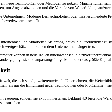
bereit, neue Technologien oder Methoden zu nutzen. Manche fühlen sich 
en, um Ängste abzubauen und die Vorteile von Weiterbildung aufzuzei
nere Unternehmen. Moderne Lerntechnologien oder maßgeschneiderte Pr
ettbewerbsvorteile schafft.
nternehmen und Mitarbeiter. Sie ermöglicht es, die Produktivität zu s
n sich wertgeschätzt und bleiben dem Unternehmen länger treu.
arbeiter können in neue Rollen hineinwachsen, die zuvor unerreichbar 
Wandel geprägt ist, sind anpassungsfähige Mitarbeiter das größte Kapita
gkeit
tswelt, die sich ständig weiterentwickelt. Unternehmen, die Weiterbildu
t mehr als nur die Einführung neuer Technologien oder Programme – sie
 reagieren, sondern sie aktiv mitgestalten. Bildung 4.0 bietet die We
ens ausmachen.