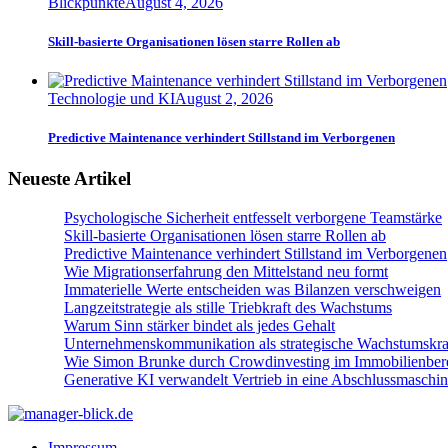
Blickpunkte
August 4, 2026
Skill-basierte Organisationen lösen starre Rollen ab
Technologie und KI
August 2, 2026
Predictive Maintenance verhindert Stillstand im Verborgenen
Neueste Artikel
Psychologische Sicherheit entfesselt verborgene Teamstärke
Skill-basierte Organisationen lösen starre Rollen ab
Predictive Maintenance verhindert Stillstand im Verborgenen
Wie Migrationserfahrung den Mittelstand neu formt
Immaterielle Werte entscheiden was Bilanzen verschweigen
Langzeitstrategie als stille Triebkraft des Wachstums
Warum Sinn stärker bindet als jedes Gehalt
Unternehmenskommunikation als strategische Wachstumskra
Wie Simon Brunke durch Crowdinvesting im Immobilienbere
Generative KI verwandelt Vertrieb in eine Abschlussmaschi
Impressum