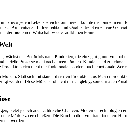
esse in nahezu jedem Lebensbereich dominieren, könnte man annehmen, d
h nach Authentizität, Individualität und Qualität treibt eine neue Ge
rn in der modernen Wirtschaft wieder aufblühen können.
 Welt
t, wächst das Bedürfnis nach Produkten, die einzigartig und von hoher
 industrielle Prozesse nicht nachahmen können. Kunden sind zunehmend 
e Produkte bieten nicht nur funktionale, sondern auch emotionale Werte
en Möbeln. Statt sich mit standardisierten Produkten aus Massenproduk
igt werden. Diese Möbel sind nicht nur langlebig, sondern auch Ausdru
iose
ngen, bietet jedoch auch zahlreiche Chancen. Moderne Technologien erm
nd neue Märkte zu erschließen. Die Kombination von traditionellem Ha
erecht werden.