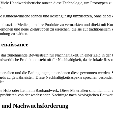
ele Handwerksbetriebe nutzen diese Technologie, um Prototypen zu ers
en.
 Kundenwünsche schnell und kostengünstig umzusetzen, ohne dabei di
d soziale Medien, um ihre Produkte zu vermarkten und direkt mit Kun
höhen und neue Zielgruppen zu erreichen, die sie auf traditionellem We
ndung zu stärken.
renaissance
t das zunehmende Bewusstsein für Nachhaltigkeit. In einer Zeit, in d
dwerkliche Produktion steht oft für Nachhaltigkeit, da sie lokale Res
terialien und die Bedingungen, unter denen diese gewonnen werden. Si
rds zu gewährleisten. Diese Nachhaltigkeitsaspekte sprechen besonder
len.
 wie Holz oder Lehm im Bauhandwerk. Diese Materialien sind nicht nur
, profitieren von der wachsenden Nachfrage nach ökologischen Bauweis
on und Nachwuchsförderung