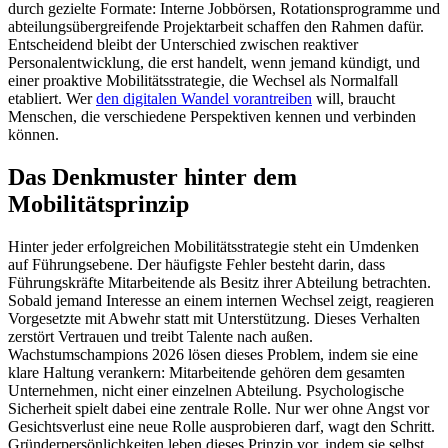
durch gezielte Formate: Interne Jobbörsen, Rotationsprogramme und
abteilungsübergreifende Projektarbeit schaffen den Rahmen dafür.
Entscheidend bleibt der Unterschied zwischen reaktiver
Personalentwicklung, die erst handelt, wenn jemand kündigt, und
einer proaktive Mobilitätsstrategie, die Wechsel als Normalfall
etabliert. Wer
den digitalen Wandel vorantreiben
will, braucht
Menschen, die verschiedene Perspektiven kennen und verbinden
können.
Das Denkmuster hinter dem
Mobilitätsprinzip
Hinter jeder erfolgreichen Mobilitätsstrategie steht ein Umdenken
auf Führungsebene. Der häufigste Fehler besteht darin, dass
Führungskräfte Mitarbeitende als Besitz ihrer Abteilung betrachten.
Sobald jemand Interesse an einem internen Wechsel zeigt, reagieren
Vorgesetzte mit Abwehr statt mit Unterstützung. Dieses Verhalten
zerstört Vertrauen und treibt Talente nach außen.
Wachstumschampions 2026 lösen dieses Problem, indem sie eine
klare Haltung verankern: Mitarbeitende gehören dem gesamten
Unternehmen, nicht einer einzelnen Abteilung. Psychologische
Sicherheit spielt dabei eine zentrale Rolle. Nur wer ohne Angst vor
Gesichtsverlust eine neue Rolle ausprobieren darf, wagt den Schritt.
Gründerpersönlichkeiten leben dieses Prinzip vor, indem sie selbst