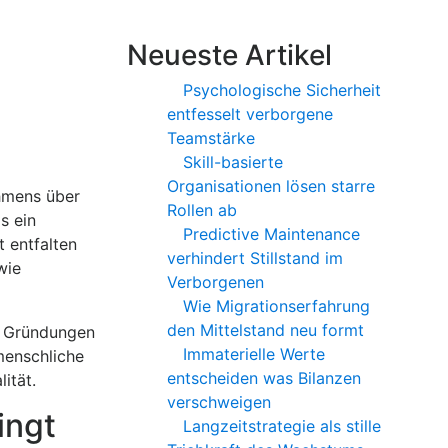
Neueste Artikel
Psychologische Sicherheit
entfesselt verborgene
Teamstärke
Skill-basierte
Organisationen lösen starre
hmens über
Rollen ab
s ein
Predictive Maintenance
 entfalten
verhindert Stillstand im
wie
Verborgenen
Wie Migrationserfahrung
den Mittelstand neu formt
e Gründungen
Immaterielle Werte
menschliche
entscheiden was Bilanzen
ität.
verschweigen
ingt
Langzeitstrategie als stille