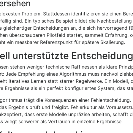
bersehen
xesten Problem. Stattdessen identifizieren sie einen Bere
ällig sind. Ein typisches Beispiel bildet die Nachbestellung
de gleichartiger Entscheidungen an, die sich hervorragend fü
hen überschaubaren Pilotfeld startet, sammelt Erfahrung, 
t ein messbarer Referenzpunkt für spätere Skalierung.
nell unterstützte Entscheidun
en stehen weniger technische Raffinessen als klare Prinzip
t: Jede Empfehlung eines Algorithmus muss nachvollziehba
ht iteratives Lernen statt starrer Regelwerke. Ein Modell, 
ere Ergebnisse als ein perfekt konfiguriertes System, das sta
lgorithmus trägt die Konsequenzen einer Fehlentscheidung.
das Ergebnis prüft und freigibt. Fehlerkultur als Voraussetz
akzeptiert, dass erste Modelle unpräzise arbeiten, schafft 
ss wiegt schwerer als Vertrauen in einzelne Ergebnisse.