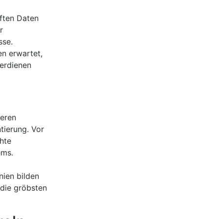
aften Daten
r
sse.
n erwartet,
erdienen
ieren
tierung. Vor
hte
ems.
nien bilden
 die gröbsten