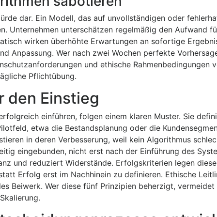
rithmen sabotieren
Hürde dar. Ein Modell, das auf unvollständigen oder fehlerh
ngen. Unternehmen unterschätzen regelmäßig den Aufwand fü
atisch wirken überhöhte Erwartungen an sofortige Ergebni
 und Anpassung. Wer nach zwei Wochen perfekte Vorhersage
atenschutzanforderungen und ethische Rahmenbedingungen v
ägliche Pflichtübung.
r den Einstieg
folgreich einführen, folgen einem klaren Muster. Sie defin
ilotfeld, etwa die Bestandsplanung oder die Kundensegmen
tieren in deren Verbesserung, weil kein Algorithmus schlec
itig eingebunden, nicht erst nach der Einführung des Syst
nz und reduziert Widerstände. Erfolgskriterien legen diese
tt Erfolg erst im Nachhinein zu definieren. Ethische Leitli
les Beiwerk. Wer diese fünf Prinzipien beherzigt, vermeidet
Skalierung.