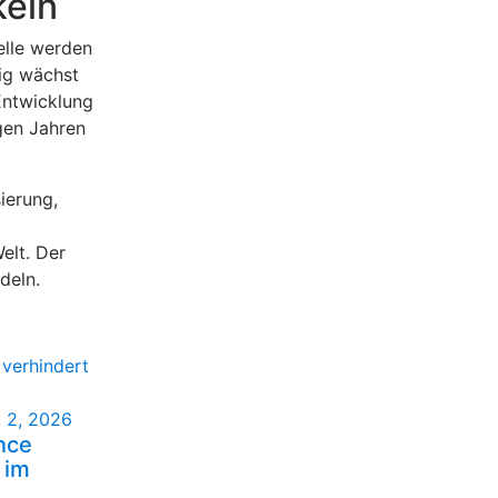
keln
elle werden
tig wächst
Entwicklung
igen Jahren
ierung,
elt. Der
deln.
 2, 2026
nce
 im