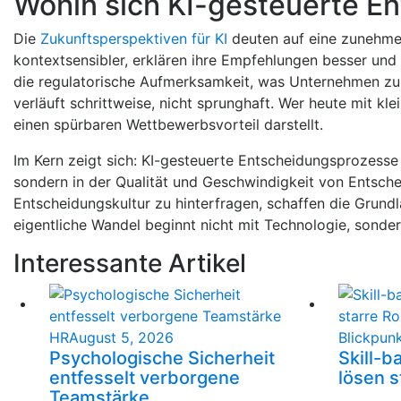
Wohin sich KI-gesteuerte E
Die
Zukunftsperspektiven für KI
deuten auf eine zunehmen
kontextsensibler, erklären ihre Empfehlungen besser und 
die regulatorische Aufmerksamkeit, was Unternehmen zu
verläuft schrittweise, nicht sprunghaft. Wer heute mit kl
einen spürbaren Wettbewerbsvorteil darstellt.
Im Kern zeigt sich: KI-gesteuerte Entscheidungsprozesse s
sondern in der Qualität und Geschwindigkeit von Entschei
Entscheidungskultur zu hinterfragen, schaffen die Grund
eigentliche Wandel beginnt nicht mit Technologie, sondern
Interessante Artikel
HR
August 5, 2026
Blickpun
Psychologische Sicherheit
Skill-b
entfesselt verborgene
lösen s
Teamstärke