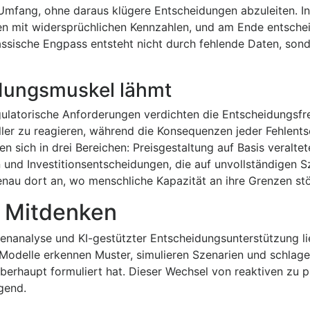
mfang, ohne daraus klügere Entscheidungen abzuleiten. I
ten mit widersprüchlichen Kennzahlen, und am Ende entsche
assische Engpass entsteht nicht durch fehlende Daten, son
dungsmuskel lähmt
egulatorische Anforderungen verdichten die Entscheidungsf
ller zu reagieren, während die Konsequenzen jeder Fehlent
 sich in drei Bereichen: Preisgestaltung auf Basis veraltet
und Investitionsentscheidungen, die auf unvollständigen S
nau dort an, wo menschliche Kapazität an ihre Grenzen stö
 Mitdenken
enanalyse und KI-gestützter Entscheidungsunterstützung li
I-Modelle erkennen Muster, simulieren Szenarien und schlag
erhaupt formuliert hat. Dieser Wechsel von reaktiven zu p
gend.