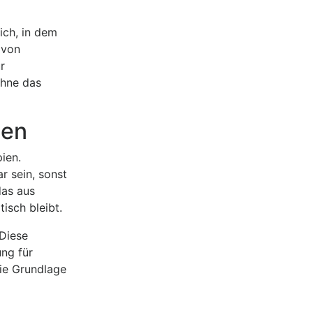
ich, in dem
 von
r
ohne das
gen
ien.
r sein, sonst
das aus
tisch bleibt.
 Diese
ung für
die Grundlage