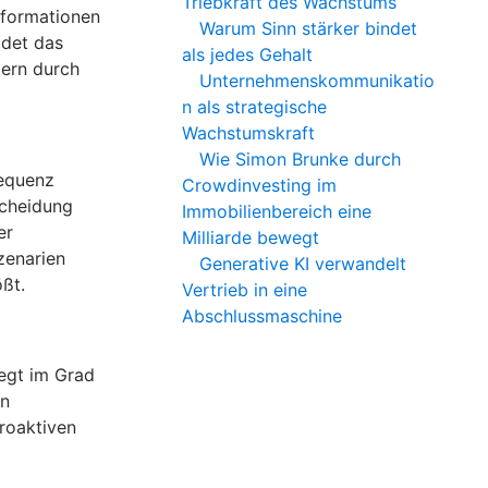
Triebkraft des Wachstums
nformationen
Warum Sinn stärker bindet
idet das
als jedes Gehalt
dern durch
Unternehmenskommunikatio
n als strategische
Wachstumskraft
Wie Simon Brunke durch
requenz
Crowdinvesting im
scheidung
Immobilienbereich eine
er
Milliarde bewegt
zenarien
Generative KI verwandelt
ßt.
Vertrieb in eine
Abschlussmaschine
egt im Grad
en
roaktiven