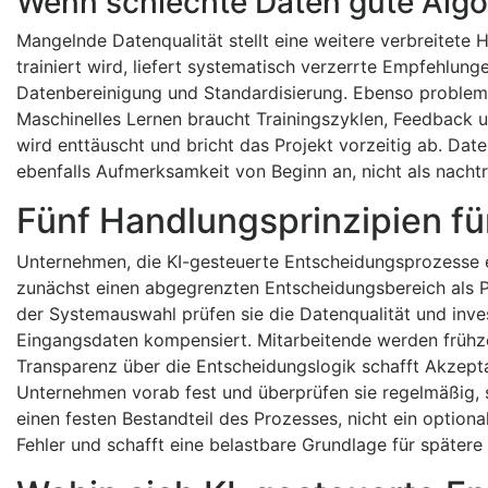
Wenn schlechte Daten gute Algo
Mangelnde Datenqualität stellt eine weitere verbreitete 
trainiert wird, liefert systematisch verzerrte Empfehlu
Datenbereinigung und Standardisierung. Ebenso problem
Maschinelles Lernen braucht Trainingszyklen, Feedback
wird enttäuscht und bricht das Projekt vorzeitig ab. D
ebenfalls Aufmerksamkeit von Beginn an, nicht als nachtr
Fünf Handlungsprinzipien fü
Unternehmen, die KI-gesteuerte Entscheidungsprozesse er
zunächst einen abgegrenzten Entscheidungsbereich als P
der Systemauswahl prüfen sie die Datenqualität und inves
Eingangsdaten kompensiert. Mitarbeitende werden frühze
Transparenz über die Entscheidungslogik schafft Akzepta
Unternehmen vorab fest und überprüfen sie regelmäßig, sta
einen festen Bestandteil des Prozesses, nicht ein optiona
Fehler und schafft eine belastbare Grundlage für spätere 