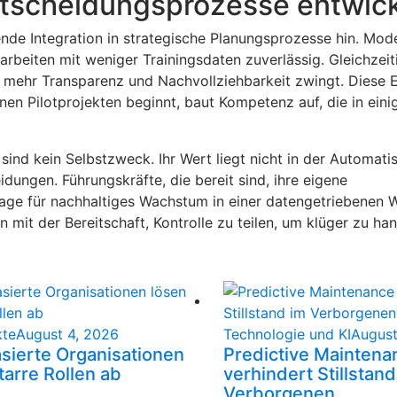
ntscheidungsprozesse entwic
de Integration in strategische Planungsprozesse hin. Mod
arbeiten mit weniger Trainingsdaten zuverlässig. Gleichzei
 mehr Transparenz und Nachvollziehbarkeit zwingt. Diese 
einen Pilotprojekten beginnt, baut Kompetenz auf, die in ein
ind kein Selbstzweck. Ihr Wert liegt nicht in der Automatis
dungen. Führungskräfte, die bereit sind, ihre eigene
lage für nachhaltiges Wachstum in einer datengetriebenen W
 mit der Bereitschaft, Kontrolle zu teilen, um klüger zu han
kte
August 4, 2026
Technologie und KI
August
asierte Organisationen
Predictive Maintena
tarre Rollen ab
verhindert Stillstand
Verborgenen