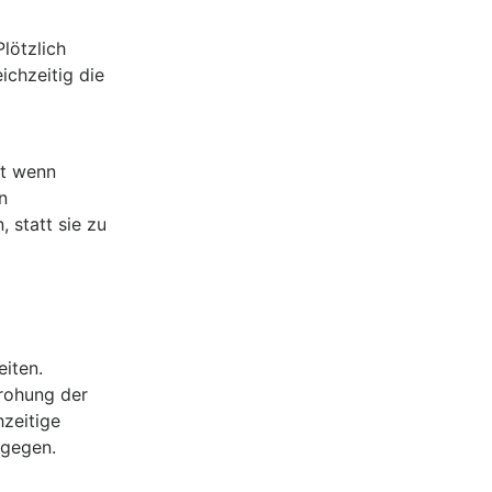
lötzlich
ichzeitig die
st wenn
n
 statt sie zu
eiten.
rohung der
hzeitige
tgegen.