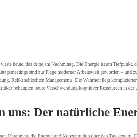
erte heute, das dritte am Nachmittag. Die Energie ist am Tiefpunkt, di
ttagsmeetings sind zur Plage moderner Arbeitswelt geworden – und zur
endung, Relikt schlechten Managements. Die Wahrheit liegt komplizierte
ritiker behaupten: teure Verschwendung kognitiver Ressourcen in der 
en uns: Der natürliche Ener
dianen Rhythmen, die Energie und Konzentration über den Tag steuern.