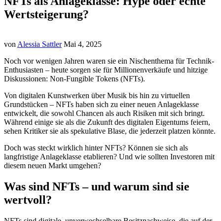
NFTs als Anlageklasse: Hype oder echte
Wertsteigerung?
von
Alessia Sattler
Mai 4, 2025
Noch vor wenigen Jahren waren sie ein Nischenthema für Technik-
Enthusiasten – heute sorgen sie für Millionenverkäufe und hitzige
Diskussionen: Non-Fungible Tokens (NFTs).
Von digitalen Kunstwerken über Musik bis hin zu virtuellen
Grundstücken – NFTs haben sich zu einer neuen Anlageklasse
entwickelt, die sowohl Chancen als auch Risiken mit sich bringt.
Während einige sie als die Zukunft des digitalen Eigentums feiern,
sehen Kritiker sie als spekulative Blase, die jederzeit platzen könnte.
Doch was steckt wirklich hinter NFTs? Können sie sich als
langfristige Anlageklasse etablieren? Und wie sollten Investoren mit
diesem neuen Markt umgehen?
Was sind NFTs – und warum sind sie
wertvoll?
NFTs sind digitale, unverwechselbare Besitznachweise, die auf der