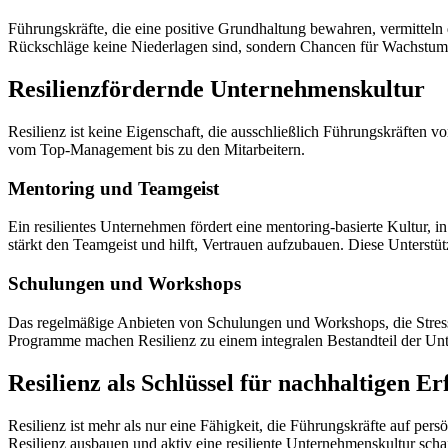
Führungskräfte, die eine positive Grundhaltung bewahren, vermitteln
Rückschläge keine Niederlagen sind, sondern Chancen für Wachstum
Resilienzfördernde Unternehmenskultur
Resilienz ist keine Eigenschaft, die ausschließlich Führungskräften vo
vom Top-Management bis zu den Mitarbeitern.
Mentoring und Teamgeist
Ein resilientes Unternehmen fördert eine mentoring-basierte Kultur, 
stärkt den Teamgeist und hilft, Vertrauen aufzubauen. Diese Unterst
Schulungen und Workshops
Das regelmäßige Anbieten von Schulungen und Workshops, die Stressbe
Programme machen Resilienz zu einem integralen Bestandteil der Un
Resilienz als Schlüssel für nachhaltigen Er
Resilienz ist mehr als nur eine Fähigkeit, die Führungskräfte auf pers
Resilienz ausbauen und aktiv eine resiliente Unternehmenskultur schaf