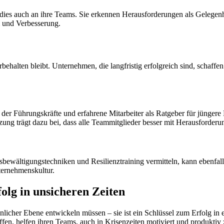
 dies auch an ihre Teams. Sie erkennen Herausforderungen als Gelegenh
 und Verbesserung.
rbehalten bleibt. Unternehmen, die langfristig erfolgreich sind, schaffe
in der Führungskräfte und erfahrene Mitarbeiter als Ratgeber für jünger
ützung trägt dazu bei, dass alle Teammitglieder besser mit Herausford
wältigungstechniken und Resilienztraining vermitteln, kann ebenfalls 
ternehmenskultur.
folg in unsicheren Zeiten
önlicher Ebene entwickeln müssen – sie ist ein Schlüssel zum Erfolg in e
fen, helfen ihren Teams, auch in Krisenzeiten motiviert und produktiv 