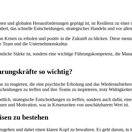
risen und globalen Herausforderungen geprägt ist, ist Resilienz zu ein
ert, das schnelle Entscheidungen, strategisches Handeln und vor allem
von Krisen zu erholen und positiv in die Zukunft zu blicken. Diese menta
te Team und die Unternehmenskultur.
rsönliche Stärke ist, sondern eine wichtige Führungskompetenz, die Ma
hrungskräfte so wichtig?
eise zu reagieren, die eine psychische Erholung und das Wiederaufstehe
scheidungen zu treffen und ihre Teams zu inspirieren, trotz Widrigkeit
tlich, strategische Entscheidungen zu treffen, sondern auch dafür, eine
rauen und Motivation, was in Krisenzeiten von unschätzbarem Wert ist.
isen zu bestehen
mzugehen und dabei einen klaren Kopf zu bewahren. Es geht darum, in t