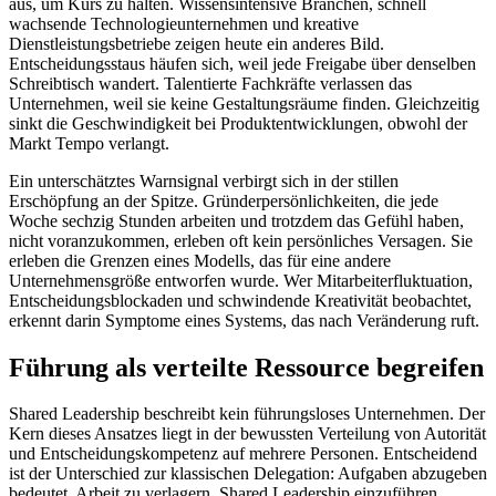
aus, um Kurs zu halten. Wissensintensive Branchen, schnell
wachsende Technologieunternehmen und kreative
Dienstleistungsbetriebe zeigen heute ein anderes Bild.
Entscheidungsstaus häufen sich, weil jede Freigabe über denselben
Schreibtisch wandert. Talentierte Fachkräfte verlassen das
Unternehmen, weil sie keine Gestaltungsräume finden. Gleichzeitig
sinkt die Geschwindigkeit bei Produktentwicklungen, obwohl der
Markt Tempo verlangt.
Ein unterschätztes Warnsignal verbirgt sich in der stillen
Erschöpfung an der Spitze. Gründerpersönlichkeiten, die jede
Woche sechzig Stunden arbeiten und trotzdem das Gefühl haben,
nicht voranzukommen, erleben oft kein persönliches Versagen. Sie
erleben die Grenzen eines Modells, das für eine andere
Unternehmensgröße entworfen wurde. Wer Mitarbeiterfluktuation,
Entscheidungsblockaden und schwindende Kreativität beobachtet,
erkennt darin Symptome eines Systems, das nach Veränderung ruft.
Führung als verteilte Ressource begreifen
Shared Leadership beschreibt kein führungsloses Unternehmen. Der
Kern dieses Ansatzes liegt in der bewussten Verteilung von Autorität
und Entscheidungskompetenz auf mehrere Personen. Entscheidend
ist der Unterschied zur klassischen Delegation: Aufgaben abzugeben
bedeutet, Arbeit zu verlagern. Shared Leadership einzuführen