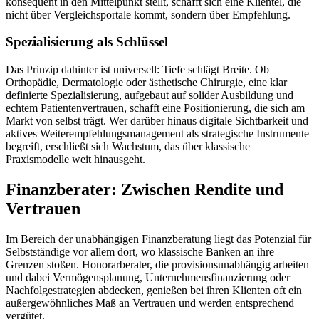
konsequent in den Mittelpunkt stellt, schafft sich eine Klientel, die
nicht über Vergleichsportale kommt, sondern über Empfehlung.
Spezialisierung als Schlüssel
Das Prinzip dahinter ist universell: Tiefe schlägt Breite. Ob
Orthopädie, Dermatologie oder ästhetische Chirurgie, eine klar
definierte Spezialisierung, aufgebaut auf solider Ausbildung und
echtem Patientenvertrauen, schafft eine Positionierung, die sich am
Markt von selbst trägt. Wer darüber hinaus digitale Sichtbarkeit und
aktives Weiterempfehlungsmanagement als strategische Instrumente
begreift, erschließt sich Wachstum, das über klassische
Praxismodelle weit hinausgeht.
Finanzberater: Zwischen Rendite und
Vertrauen
Im Bereich der unabhängigen Finanzberatung liegt das Potenzial für
Selbstständige vor allem dort, wo klassische Banken an ihre
Grenzen stoßen. Honorarberater, die provisionsunabhängig arbeiten
und dabei Vermögensplanung, Unternehmensfinanzierung oder
Nachfolgestrategien abdecken, genießen bei ihren Klienten oft ein
außergewöhnliches Maß an Vertrauen und werden entsprechend
vergütet.