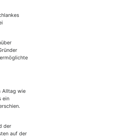
chlankes
ei
nüber
Gründer
 ermöglichte
 Alltag wie
 ein
erschien.
d der
sten auf der