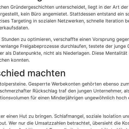
en Gründergeschichten unterscheidet, liegt in der Art der
gestellt, kein Büro angemietet. Stattdessen entstand ein s
zises Targeting in sozialen Netzwerken, schnelle Iteration b
erkaufsdaten.
 Stunden zu optimieren, verschaffte einen Vorsprung gege
enlange Freigabeprozesse durchlaufen, testete der junge 
er als Datenpunkte, nicht als Niederlagen. Diese Mentalität
ichen konnten.
schied machten
 Stolpersteine. Gesperrte Werbekonten gehörten ebenso zum
schmerzhafter Rückschlag traf den jungen Unternehmer, als
aktionsvolumen für einen Minderjährigen ungewöhnlich hoch 
r einen Hut zu bringen. Schlafmangel, soziale Isolation un
ibut. Wer nur die Umsatzzahlen betrachtet, übersieht die Ko