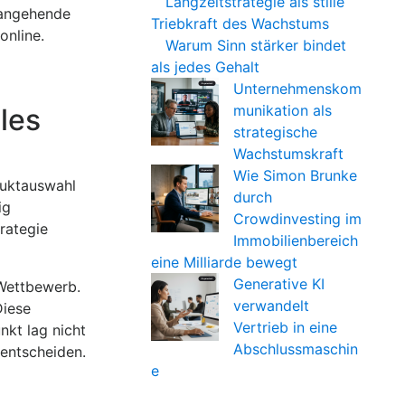
Langzeitstrategie als stille
 angehende
Triebkraft des Wachstums
online.
Warum Sinn stärker bindet
als jedes Gehalt
Unternehmenskom
munikation als
les
strategische
Wachstumskraft
Wie Simon Brunke
duktauswahl
durch
ig
Crowdinvesting im
rategie
Immobilienbereich
eine Milliarde bewegt
Generative KI
 Wettbewerb.
verwandelt
Diese
Vertrieb in eine
kt lag nicht
Abschlussmaschin
 entscheiden.
e