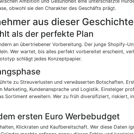
 zwischen Ambition und Gesundheit eine unterschätzte Hürde
ase, obwohl sie den Charakter des Geschäfts prägt.
nehmer aus dieser Geschichte
lt als der perfekte Plan
ndern an übertriebener Vorbereitung. Der junge Shopify-U
n. Wer wartet, bis alles perfekt vorbereitet erscheint, verl
rototyp schlägt jedes Konzeptpapier.
fangsphase
ührte zu Streuverlusten und verwässerten Botschaften. Ers
in Marketing, Kundenansprache und Logistik. Einsteiger prof
 Sortiment erweitern. Wer zu früh diversifiziert, riskiert, i
 dem ersten Euro Werbebudget
alten, Klickraten und Kaufbereitschaft. Wer diese Daten ig
ge Gründer machte anfangs genau diesen Fehler und korrigier