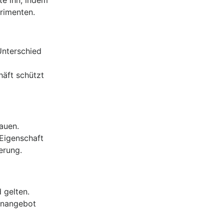
rimenten.
Unterschied
häft schützt
auen.
 Eigenschaft
erung.
 gelten.
ernangebot