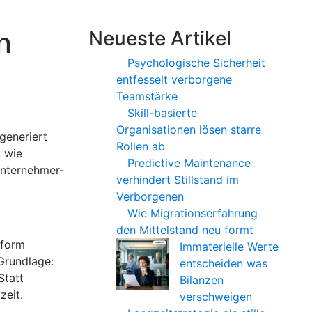
n
Neueste Artikel
Psychologische Sicherheit
entfesselt verborgene
Teamstärke
Skill-basierte
Organisationen lösen starre
generiert
Rollen ab
 wie
Predictive Maintenance
unternehmer-
verhindert Stillstand im
Verborgenen
Wie Migrationserfahrung
den Mittelstand neu formt
tform
Immaterielle Werte
Grundlage:
entscheiden was
Statt
Bilanzen
zeit.
verschweigen