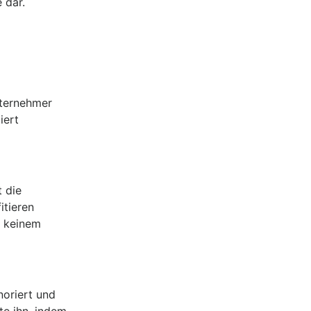
 dar.
nternehmer
iert
t die
itieren
n keinem
noriert und
te ihn, indem