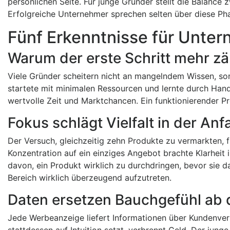
persönlichen Seite. Für junge Gründer stellt die Balance
Erfolgreiche Unternehmer sprechen selten über diese Ph
Fünf Erkenntnisse für Unter
Warum der erste Schritt mehr zäh
Viele Gründer scheitern nicht an mangelndem Wissen, so
startete mit minimalen Ressourcen und lernte durch Handel
wertvolle Zeit und Marktchancen. Ein funktionierender P
Fokus schlägt Vielfalt in der An
Der Versuch, gleichzeitig zehn Produkte zu vermarkten, f
Konzentration auf ein einziges Angebot brachte Klarheit 
davon, ein Produkt wirklich zu durchdringen, bevor sie das
Bereich wirklich überzeugend aufzutreten.
Daten ersetzen Bauchgefühl ab
Jede Werbeanzeige liefert Informationen über Kundenverh
stattdessen auf Intuition setzt, verbrennt Geld. Der jun