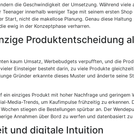
ondern die Geschwindigkeit der Umsetzung. Während viele
r Teenager innerhalb weniger Tage mit seinem ersten Shop 
er Start, nicht die makellose Planung. Genau diese Haltung
die ewig in der Konzeptphase verharren.
nzige Produktentscheidung al
achten kaum Umsatz, Werbebudgets verpufften, und die Pro
vieler Einsteiger besteht darin, zu viele Produkte gleichzeit
 junge Gründer erkannte dieses Muster und änderte seine St
h auf ein einziges Produkt mit hoher Nachfrage und geringem
ocial-Media-Trends, um Kaufimpulse frühzeitig zu erkennen. 
 Wochen stiegen die Bestellungen spürbar an. Der Wendepun
bisherige Annahmen über Bord zu werfen und datenbasiert zu
 und digitale Intuition