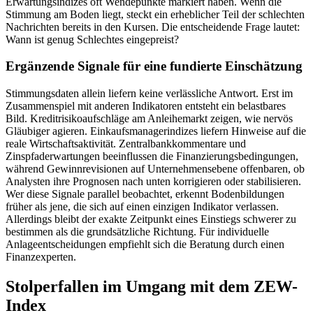
Erwartungsindizes oft Wendepunkte markiert haben. Wenn die
Stimmung am Boden liegt, steckt ein erheblicher Teil der schlechten
Nachrichten bereits in den Kursen. Die entscheidende Frage lautet:
Wann ist genug Schlechtes eingepreist?
Ergänzende Signale für eine fundierte Einschätzung
Stimmungsdaten allein liefern keine verlässliche Antwort. Erst im
Zusammenspiel mit anderen Indikatoren entsteht ein belastbares
Bild. Kreditrisikoaufschläge am Anleihemarkt zeigen, wie nervös
Gläubiger agieren. Einkaufsmanagerindizes liefern Hinweise auf die
reale Wirtschaftsaktivität. Zentralbankkommentare und
Zinspfaderwartungen beeinflussen die Finanzierungsbedingungen,
während Gewinnrevisionen auf Unternehmensebene offenbaren, ob
Analysten ihre Prognosen nach unten korrigieren oder stabilisieren.
Wer diese Signale parallel beobachtet, erkennt Bodenbildungen
früher als jene, die sich auf einen einzigen Indikator verlassen.
Allerdings bleibt der exakte Zeitpunkt eines Einstiegs schwerer zu
bestimmen als die grundsätzliche Richtung. Für individuelle
Anlageentscheidungen empfiehlt sich die Beratung durch einen
Finanzexperten.
Stolperfallen im Umgang mit dem ZEW-
Index