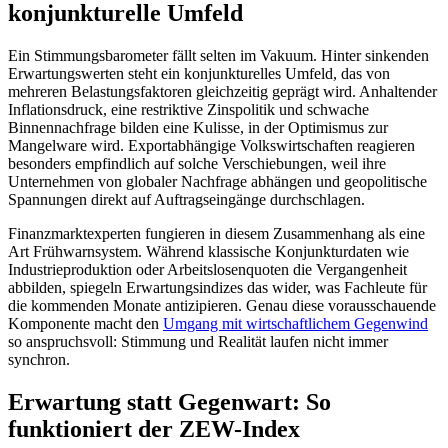
konjunkturelle Umfeld
Ein Stimmungsbarometer fällt selten im Vakuum. Hinter sinkenden
Erwartungswerten steht ein konjunkturelles Umfeld, das von
mehreren Belastungsfaktoren gleichzeitig geprägt wird. Anhaltender
Inflationsdruck, eine restriktive Zinspolitik und schwache
Binnennachfrage bilden eine Kulisse, in der Optimismus zur
Mangelware wird. Exportabhängige Volkswirtschaften reagieren
besonders empfindlich auf solche Verschiebungen, weil ihre
Unternehmen von globaler Nachfrage abhängen und geopolitische
Spannungen direkt auf Auftragseingänge durchschlagen.
Finanzmarktexperten fungieren in diesem Zusammenhang als eine
Art Frühwarnsystem. Während klassische Konjunkturdaten wie
Industrieproduktion oder Arbeitslosenquoten die Vergangenheit
abbilden, spiegeln Erwartungsindizes das wider, was Fachleute für
die kommenden Monate antizipieren. Genau diese vorausschauende
Komponente macht den
Umgang mit wirtschaftlichem Gegenwind
so anspruchsvoll: Stimmung und Realität laufen nicht immer
synchron.
Erwartung statt Gegenwart: So
funktioniert der ZEW-Index