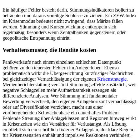
Ein häufiger Fehler besteht darin, Stimmungsindikatoren isoliert zu
betrachten und daraus voreilige Schlüsse zu ziehen. Ein ZEW-Index
im Krisenmodus bedeutet nicht zwingend, dass Märkte fallen
werden. Stimmung und Kursentwicklung entkoppeln sich
regelmäßig, besonders wenn Zentralbanken gegensteuern oder
geopolitische Entspannung eintritt.
Verhaltensmuster, die Rendite kosten
Panikverkäufe nach einem einzelnen schlechten Datenpunkt
gehören zu den teuersten Fehlern im Anlegerleben. Ebenso
problematisch wirkt die Übergewichtung kurzfristiger Nachrichten
bei gleichzeitiger Vernachlässigung der eigenen
Krisenstrategie
.
Medienberichterstattung verstärkt Stimmungseffekte zusätzlich, weil
negative Schlagzeilen mehr Aufmerksamkeit erzeugen als
differenzierte Analysen. Wer Stimmung mit fundamentaler
Bewertung verwechselt, den eigenen Anlagehorizont vernachlässigt
oder auf Diversifikation verzichtet, macht aus einer
vorübergehenden Schwächephase ein dauerhaftes Problem.
Fehlende Streuung über Anlageklassen und Regionen hinweg wirkt
in Krisenzeiten wie ein Verstärker für Verlustangst. Als Lösung
empfiehlt sich ein schriftlich fixierter Anlageplan, der klare Regeln
für Krisenszenarien enthält und impulsive Reaktionen verhindert.