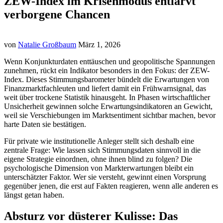
ZEW-Index im Krisenmodus entlarvt
verborgene Chancen
von
Natalie Großbaum
März 1, 2026
Wenn Konjunkturdaten enttäuschen und geopolitische Spannungen
zunehmen, rückt ein Indikator besonders in den Fokus: der ZEW-
Index. Dieses Stimmungsbarometer bündelt die Erwartungen von
Finanzmarktfachleuten und liefert damit ein Frühwarnsignal, das
weit über trockene Statistik hinausgeht. In Phasen wirtschaftlicher
Unsicherheit gewinnen solche Erwartungsindikatoren an Gewicht,
weil sie Verschiebungen im Marktsentiment sichtbar machen, bevor
harte Daten sie bestätigen.
Für private wie institutionelle Anleger stellt sich deshalb eine
zentrale Frage: Wie lassen sich Stimmungsdaten sinnvoll in die
eigene Strategie einordnen, ohne ihnen blind zu folgen? Die
psychologische Dimension von Markterwartungen bleibt ein
unterschätzter Faktor. Wer sie versteht, gewinnt einen Vorsprung
gegenüber jenen, die erst auf Fakten reagieren, wenn alle anderen es
längst getan haben.
Absturz vor düsterer Kulisse: Das