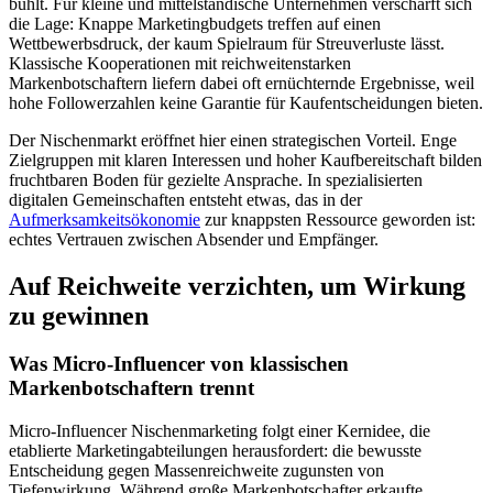
buhlt. Für kleine und mittelständische Unternehmen verschärft sich
die Lage: Knappe Marketingbudgets treffen auf einen
Wettbewerbsdruck, der kaum Spielraum für Streuverluste lässt.
Klassische Kooperationen mit reichweitenstarken
Markenbotschaftern liefern dabei oft ernüchternde Ergebnisse, weil
hohe Followerzahlen keine Garantie für Kaufentscheidungen bieten.
Der Nischenmarkt eröffnet hier einen strategischen Vorteil. Enge
Zielgruppen mit klaren Interessen und hoher Kaufbereitschaft bilden
fruchtbaren Boden für gezielte Ansprache. In spezialisierten
digitalen Gemeinschaften entsteht etwas, das in der
Aufmerksamkeitsökonomie
zur knappsten Ressource geworden ist:
echtes Vertrauen zwischen Absender und Empfänger.
Auf Reichweite verzichten, um Wirkung
zu gewinnen
Was Micro-Influencer von klassischen
Markenbotschaftern trennt
Micro-Influencer Nischenmarketing folgt einer Kernidee, die
etablierte Marketingabteilungen herausfordert: die bewusste
Entscheidung gegen Massenreichweite zugunsten von
Tiefenwirkung. Während große Markenbotschafter erkaufte