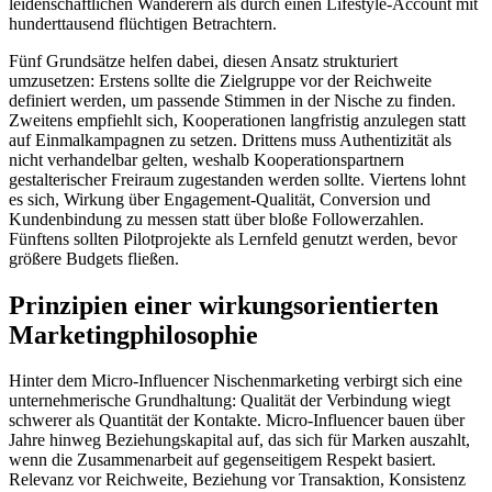
leidenschaftlichen Wanderern als durch einen Lifestyle-Account mit
hunderttausend flüchtigen Betrachtern.
Fünf Grundsätze helfen dabei, diesen Ansatz strukturiert
umzusetzen: Erstens sollte die Zielgruppe vor der Reichweite
definiert werden, um passende Stimmen in der Nische zu finden.
Zweitens empfiehlt sich, Kooperationen langfristig anzulegen statt
auf Einmalkampagnen zu setzen. Drittens muss Authentizität als
nicht verhandelbar gelten, weshalb Kooperationspartnern
gestalterischer Freiraum zugestanden werden sollte. Viertens lohnt
es sich, Wirkung über Engagement-Qualität, Conversion und
Kundenbindung zu messen statt über bloße Followerzahlen.
Fünftens sollten Pilotprojekte als Lernfeld genutzt werden, bevor
größere Budgets fließen.
Prinzipien einer wirkungsorientierten
Marketingphilosophie
Hinter dem Micro-Influencer Nischenmarketing verbirgt sich eine
unternehmerische Grundhaltung: Qualität der Verbindung wiegt
schwerer als Quantität der Kontakte. Micro-Influencer bauen über
Jahre hinweg Beziehungskapital auf, das sich für Marken auszahlt,
wenn die Zusammenarbeit auf gegenseitigem Respekt basiert.
Relevanz vor Reichweite, Beziehung vor Transaktion, Konsistenz