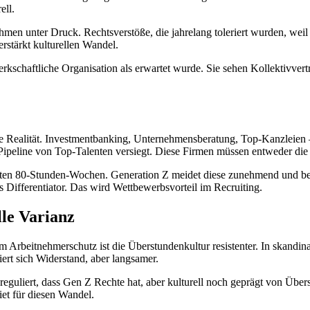
ell.
men unter Druck. Rechtsverstöße, die jahrelang toleriert wurden, weil
rstärkt kulturellen Wandel.
werkschaftliche Organisation als erwartet wurde. Sie sehen Kollektivver
ie Realität. Investmentbanking, Unternehmensberatung, Top-Kanzleien –
Pipeline von Top-Talenten versiegt. Diese Firmen müssen entweder die
warten 80-Stunden-Wochen. Generation Z meidet diese zunehmend und be
ls Differentiator. Das wird Wettbewerbsvorteil im Recruiting.
lle Varianz
m Arbeitnehmerschutz ist die Überstundenkultur resistenter. In skandin
iert sich Widerstand, aber langsamer.
guliert, dass Gen Z Rechte hat, aber kulturell noch geprägt von Übers
et für diesen Wandel.