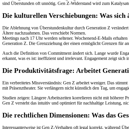
sind Überstunden oft unnötig. Gen Z-Widerstand wird zum Katalysator
Die kulturellen Verschiebungen: Was sich 
Die Ablehnung von Überstundenkultur durch Generation Z verändert A
Ältere nachzuahmen. Das verschiebt Normen.
Meetings nach 17 Uhr werden seltener. Wochenend-E-Mails erhalten kei
Generation Z. Die Grenzziehung der einen ermöglicht Grenzen für an
Auch die Definition von Commitment ändert sich. Lange wurde Engage
erkannt, was es ist: ineffizient und irrelevant. Engagement zeigt sich 
Die Produktivitätsfrage: Arbeitet Generat
Ein verbreitetes Missverständnis: Gen Z arbeitet weniger. Das stimmt ni
mit Präsenztheater. Sie verlängern nicht künstlich den Tag, um engag
Studien zeigen: Längere Arbeitszeiten korrelieren nicht mit höherer 
Gen Z versteht das intuitiv und optimiert für nachhaltige Leistung, n
Die rechtlichen Dimensionen: Was das Ges
Interessanterweise ist Gen Z-Verhalten oft legal korrekt, während Übe