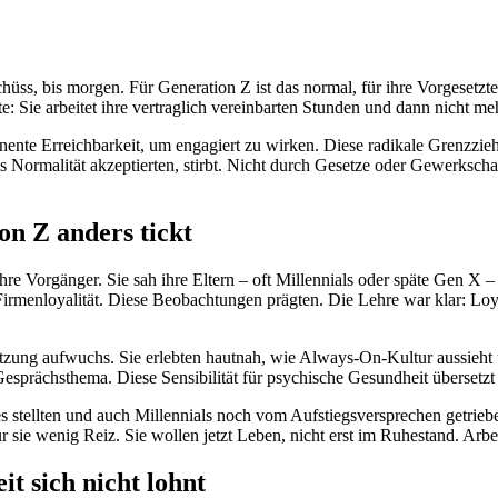
hüss, bis morgen. Für Generation Z ist das normal, für ihre Vorgesetz
lte: Sie arbeitet ihre vertraglich vereinbarten Stunden und dann nicht 
te Erreichbarkeit, um engagiert zu wirken. Diese radikale Grenzziehu
 Normalität akzeptierten, stirbt. Nicht durch Gesetze oder Gewerkscha
n Z anders tickt
re Vorgänger. Sie sah ihre Eltern – oft Millennials oder späte Gen X –
Firmenloyalität. Diese Beobachtungen prägten. Die Lehre war klar: Loyal
netzung aufwuchs. Sie erlebten hautnah, wie Always-On-Kultur aussieht u
esprächsthema. Diese Sensibilität für psychische Gesundheit übersetzt 
stellten und auch Millennials noch vom Aufstiegsversprechen getriebe
 sie wenig Reiz. Sie wollen jetzt Leben, nicht erst im Ruhestand. Arbei
t sich nicht lohnt