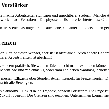
 Verstärker
machte Arbeitszeiten sichtbarer und unsichtbarer zugleich. Manche A
tworten nach Feierabend. Die physische Distanz erleichterte diese Gre
hen. Massenentlassungen trafen auch jene, die jahrelang Überstunden g
renzen
tion Z treibt diesen Wandel, aber sie ist nicht allein. Auch andere Gene
arer Arbeitsgrenzen ist überfällig.
 sondern praktisch. Sie werden Talente nicht mehr rekrutieren können, b
Z Macht. Sie sind zahlenmäßig bedeutsam und haben Wahlmöglichkeiten
ssen. Effizienz über Stunden stellen. Respekt für Freizeit zeigen. Da
t für alle Beteiligten.
ie abnormal. Das ist keine Tragödie, sondern Fortschritt. Die Frage is
 Zukunft überrollt. Die Grenzen sind gezogen. Unternehmen können sie 