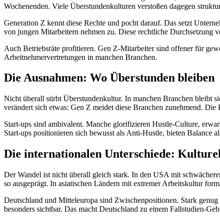
Wochenenden. Viele Überstundenkulturen verstoßen dagegen struktur
Generation Z kennt diese Rechte und pocht darauf. Das setzt Unterneh
von jungen Mitarbeitern nehmen zu. Diese rechtliche Durchsetzung ve
Auch Betriebsräte profitieren. Gen Z-Mitarbeiter sind offener für ge
Arbeitnehmervertretungen in manchen Branchen.
Die Ausnahmen: Wo Überstunden bleiben
Nicht überall stirbt Überstundenkultur. In manchen Branchen bleibt s
verändert sich etwas: Gen Z meidet diese Branchen zunehmend. Die 
Start-ups sind ambivalent. Manche glorifizieren Hustle-Culture, er
Start-ups positionieren sich bewusst als Anti-Hustle, bieten Balance a
Die internationalen Unterschiede: Kulture
Der Wandel ist nicht überall gleich stark. In den USA mit schwächere
so ausgeprägt. In asiatischen Ländern mit extremer Arbeitskultur form
Deutschland und Mitteleuropa sind Zwischenpositionen. Stark genug re
besonders sichtbar. Das macht Deutschland zu einem Fallstudien-Gebi