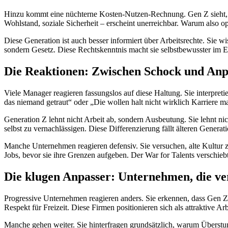
Hinzu kommt eine nüchterne Kosten-Nutzen-Rechnung. Gen Z sieht, da
Wohlstand, soziale Sicherheit – erscheint unerreichbar. Warum also op
Diese Generation ist auch besser informiert über Arbeitsrechte. Sie wi
sondern Gesetz. Diese Rechtskenntnis macht sie selbstbewusster im E
Die Reaktionen: Zwischen Schock und An
Viele Manager reagieren fassungslos auf diese Haltung. Sie interpret
das niemand getraut“ oder „Die wollen halt nicht wirklich Karriere m
Generation Z lehnt nicht Arbeit ab, sondern Ausbeutung. Sie lehnt ni
selbst zu vernachlässigen. Diese Differenzierung fällt älteren Generat
Manche Unternehmen reagieren defensiv. Sie versuchen, alte Kultur zu
Jobs, bevor sie ihre Grenzen aufgeben. Der War for Talents verschie
Die klugen Anpasser: Unternehmen, die ve
Progressive Unternehmen reagieren anders. Sie erkennen, dass Gen Z-
Respekt für Freizeit. Diese Firmen positionieren sich als attraktive Ar
Manche gehen weiter. Sie hinterfragen grundsätzlich, warum Überstunde