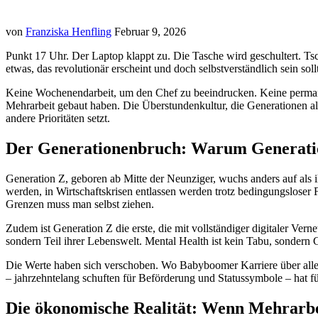
von
Franziska Henfling
Februar 9, 2026
Punkt 17 Uhr. Der Laptop klappt zu. Die Tasche wird geschultert. Tsc
etwas, das revolutionär erscheint und doch selbstverständlich sein sol
Keine Wochenendarbeit, um den Chef zu beeindrucken. Keine permanen
Mehrarbeit gebaut haben. Die Überstundenkultur, die Generationen als
andere Prioritäten setzt.
Der Generationenbruch: Warum Generatio
Generation Z, geboren ab Mitte der Neunziger, wuchs anders auf als ih
werden, in Wirtschaftskrisen entlassen werden trotz bedingungsloser 
Grenzen muss man selbst ziehen.
Zudem ist Generation Z die erste, die mit vollständiger digitaler Ver
sondern Teil ihrer Lebenswelt. Mental Health ist kein Tabu, sondern G
Die Werte haben sich verschoben. Wo Babyboomer Karriere über alles 
– jahrzehntelang schuften für Beförderung und Statussymbole – hat für
Die ökonomische Realität: Wenn Mehrarbei