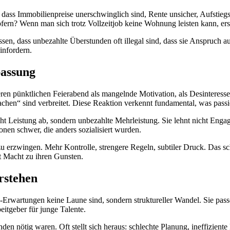
ss Immobilienpreise unerschwinglich sind, Rente unsicher, Aufstiegs
fern? Wenn man sich trotz Vollzeitjob keine Wohnung leisten kann, ersch
ssen, dass unbezahlte Überstunden oft illegal sind, dass sie Anspruch au
infordern.
passung
ieren pünktlichen Feierabend als mangelnde Motivation, als Desinteress
achen“ sind verbreitet. Diese Reaktion verkennt fundamental, was passie
cht Leistung ab, sondern unbezahlte Mehrleistung. Sie lehnt nicht Eng
ionen schwer, die anders sozialisiert wurden.
 erzwingen. Mehr Kontrolle, strengere Regeln, subtiler Druck. Das sche
bt Macht zu ihren Gunsten.
rstehen
Erwartungen keine Laune sind, sondern struktureller Wandel. Sie passe
beitgeber für junge Talente.
n nötig waren. Oft stellt sich heraus: schlechte Planung, ineffiziente