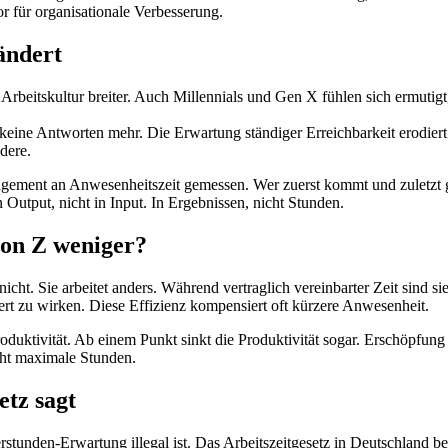
 für organisationale Verbesserung.
ändert
rbeitskultur breiter. Auch Millennials und Gen X fühlen sich ermutigt
ne Antworten mehr. Die Erwartung ständiger Erreichbarkeit erodiert. D
dere.
ment an Anwesenheitszeit gemessen. Wer zuerst kommt und zuletzt geh
in Output, nicht in Input. In Ergebnissen, nicht Stunden.
ion Z weniger?
cht. Sie arbeitet anders. Während vertraglich vereinbarter Zeit sind sie
iert zu wirken. Diese Effizienz kompensiert oft kürzere Anwesenheit.
Produktivität. Ab einem Punkt sinkt die Produktivität sogar. Erschöpfu
icht maximale Stunden.
etz sagt
rstunden-Erwartung illegal ist. Das Arbeitszeitgesetz in Deutschland be