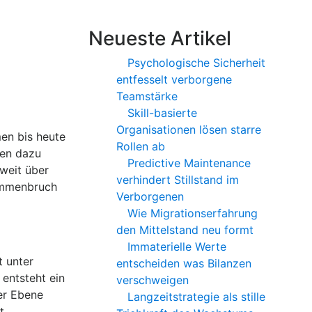
Neueste Artikel
Psychologische Sicherheit
entfesselt verborgene
Teamstärke
Skill-basierte
Organisationen lösen starre
men bis heute
Rollen ab
nen dazu
Predictive Maintenance
 weit über
verhindert Stillstand im
sammenbruch
Verborgenen
Wie Migrationserfahrung
den Mittelstand neu formt
Immaterielle Werte
t unter
entscheiden was Bilanzen
 entsteht ein
verschweigen
her Ebene
Langzeitstrategie als stille
t.