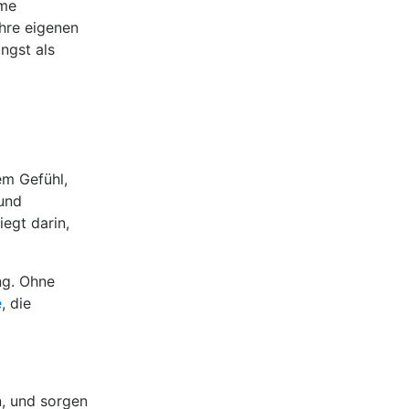
eme
ihre eigenen
ängst als
em Gefühl,
 und
egt darin,
ng. Ohne
e
, die
, und sorgen