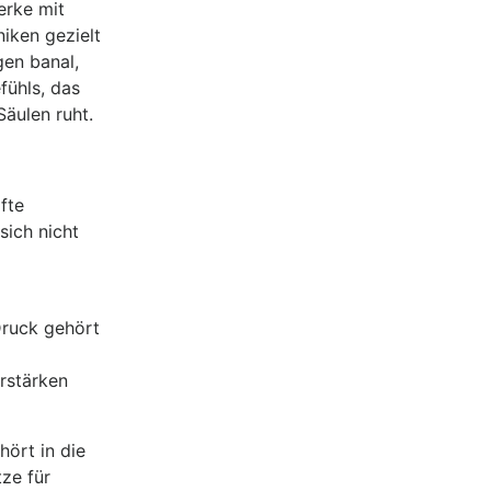
erke mit
iken gezielt
gen banal,
fühls, das
Säulen ruht.
fte
sich nicht
Druck gehört
erstärken
hört in die
ze für