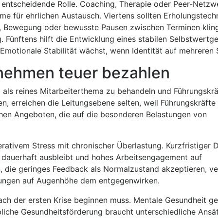
e entscheidende Rolle. Coaching, Therapie oder Peer-Netzw
e für ehrlichen Austausch. Viertens sollten Erholungstechn
en, Bewegung oder bewusste Pausen zwischen Terminen klin
Fünftens hilft die Entwicklung eines stabilen Selbstwertge
. Emotionale Stabilität wächst, wenn Identität auf mehreren 
ernehmen teuer bezahlen
g als reines Mitarbeiterthema zu behandeln und Führungskrä
, erreichen die Leitungsebene selten, weil Führungskräfte 
chen Angeboten, die auf die besonderen Belastungen von
erativem Stress mit chronischer Überlastung. Kurzfristiger 
g dauerhaft ausbleibt und hohes Arbeitsengagement auf
n, die geringes Feedback als Normalzustand akzeptieren, v
dungen auf Augenhöhe dem entgegenwirken.
 nach der ersten Krise beginnen muss. Mentale Gesundheit ge
liche Gesundheitsförderung braucht unterschiedliche Ansät