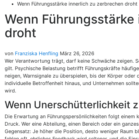
Wenn Führungsstärke innerlich zu zerbrechen droht
Wenn Führungsstärke i
droht
von
Franziska Henfling
März 26, 2026
Wer Verantwortung trägt, darf keine Schwäche zeigen. So
gilt. Psychische Belastung betrifft Führungskräfte häufi
neigen, Warnsignale zu überspielen, bis der Körper oder 
individuelle Betroffenheit hinaus, und Unternehmen soll
wird.
Wenn Unerschütterlichkeit zu
Die Erwartung an Führungspersönlichkeiten folgt einem kl
Druck. Wer eine Abteilung, einen Bereich oder ein ganzes
Gegensatz: Je höher die Position, desto weniger Raum ble
fehlen oft, ehrliches Feedback wird seltener, und die Eins