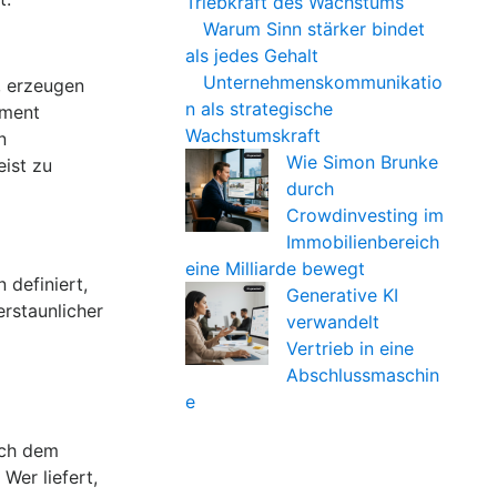
Triebkraft des Wachstums
Warum Sinn stärker bindet
als jedes Gehalt
Unternehmenskommunikatio
, erzeugen
n als strategische
ement
Wachstumskraft
n
Wie Simon Brunke
ist zu
durch
Crowdinvesting im
Immobilienbereich
eine Milliarde bewegt
 definiert,
Generative KI
rstaunlicher
verwandelt
Vertrieb in eine
Abschlussmaschin
e
ach dem
Wer liefert,