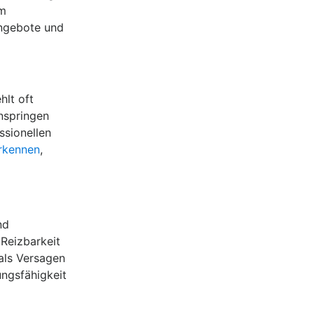
em
Angebote und
hlt oft
nspringen
ssionellen
erkennen
,
nd
 Reizbarkeit
 als Versagen
ungsfähigkeit