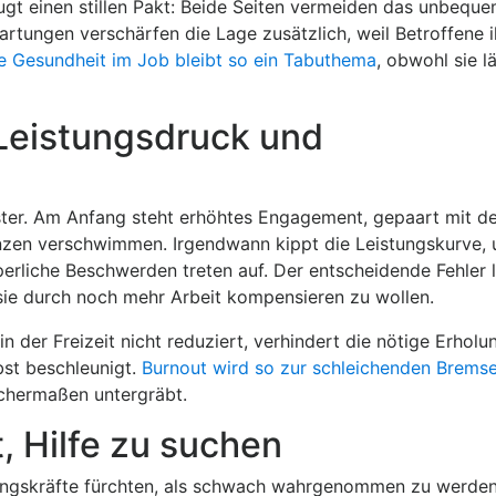
eugt einen stillen Pakt: Beide Seiten vermeiden das unbequ
rtungen verschärfen die Lage zusätzlich, weil Betroffene 
e Gesundheit im Job bleibt so ein Tabuthema
, obwohl sie l
Leistungsdruck und
ster. Am Anfang steht erhöhtes Engagement, gepaart mit d
enzen verschwimmen. Irgendwann kippt die Leistungskurve,
rliche Beschwerden treten auf. Der entscheidende Fehler li
 sie durch noch mehr Arbeit kompensieren zu wollen.
 der Freizeit nicht reduziert, verhindert die nötige Erholu
bst beschleunigt.
Burnout wird so zur schleichenden Brems
ichermaßen untergräbt.
, Hilfe zu suchen
rungskräfte fürchten, als schwach wahrgenommen zu werden