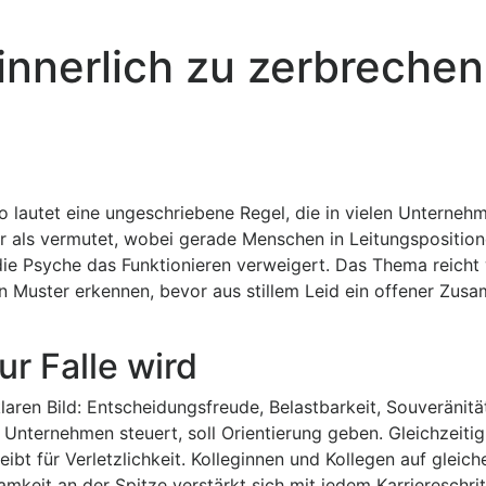
nnerlich zu zerbrechen
 lautet eine ungeschriebene Regel, die in vielen Unterneh
ger als vermutet, wobei gerade Menschen in Leitungspositio
die Psyche das Funktionieren verweigert. Das Thema reicht
ten Muster erkennen, bevor aus stillem Leid ein offener Zu
r Falle wird
aren Bild: Entscheidungsfreude, Belastbarkeit, Souveränitä
 Unternehmen steuert, soll Orientierung geben. Gleichzeitig
ibt für Verletzlichkeit. Kolleginnen und Kollegen auf gleic
amkeit an der Spitze verstärkt sich mit jedem Karriereschrit