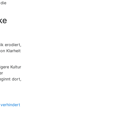
 die
ke
k erodiert,
on Klarheit
igere Kultur
er
ginnt dort,