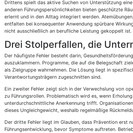
Drittens spielt das aktive Suchen von Unterstützung ein
anderen Führungspersönlichkeiten bieten geschützte Räum
erlernt und in den Alltag integriert werden. Atemübung
entfalten bei konsequenter Anwendung spürbare Wirkung. 
nicht ausschließlich an berufliche Leistung gekoppelt ist
Drei Stolperfallen, die Unt
Der häufigste Fehler besteht darin, Gesundheitsförderun
auszuklammern. Programme, die auf die Belegschaft zielen
als Zielgruppe wahrnehmen. Die Lösung liegt in spezifis
Verantwortungsträgern zugeschnitten sind.
Ein zweiter Fehler zeigt sich in der Verwechslung von op
zu Führungsrollen. Problematisch wird es, wenn Erholun
unterdurchschnittliche Anerkennung trifft. Organisatione
dieses Ungleichgewicht, weshalb regelmäßige Rückmel
Der dritte Fehler liegt im Glauben, dass Prävention erst
Führungsentwicklung, bevor Symptome auftreten. Betrieb